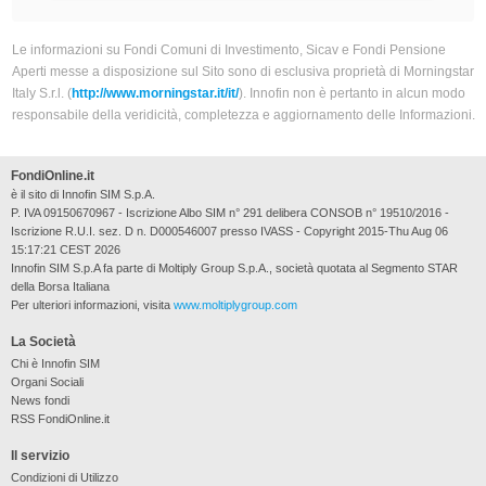
Le informazioni su Fondi Comuni di Investimento, Sicav e Fondi Pensione
Aperti messe a disposizione sul Sito sono di esclusiva proprietà di Morningstar
Italy S.r.l. (
http://www.morningstar.it/it/
). Innofin non è pertanto in alcun modo
responsabile della veridicità, completezza e aggiornamento delle Informazioni.
FondiOnline.it
è il sito di Innofin SIM S.p.A.
P. IVA 09150670967 - Iscrizione Albo SIM n° 291 delibera CONSOB n° 19510/2016 -
Iscrizione R.U.I. sez. D n. D000546007 presso IVASS - Copyright 2015-Thu Aug 06
15:17:21 CEST 2026
Innofin SIM S.p.A fa parte di Moltiply Group S.p.A., società quotata al Segmento STAR
della Borsa Italiana
Per ulteriori informazioni, visita
www.moltiplygroup.com
La Società
Chi è Innofin SIM
Organi Sociali
News fondi
RSS FondiOnline.it
Il servizio
Condizioni di Utilizzo