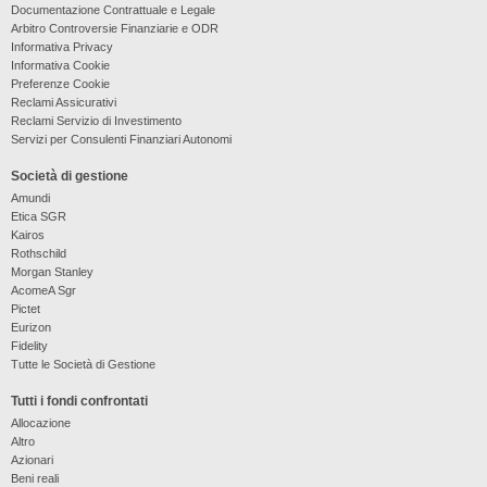
Documentazione Contrattuale e Legale
Arbitro Controversie Finanziarie e ODR
Informativa Privacy
Informativa Cookie
Preferenze Cookie
Reclami Assicurativi
Reclami Servizio di Investimento
Servizi per Consulenti Finanziari Autonomi
Società di gestione
Amundi
Etica SGR
Kairos
Rothschild
Morgan Stanley
AcomeA Sgr
Pictet
Eurizon
Fidelity
Tutte le Società di Gestione
Tutti i fondi confrontati
Allocazione
Altro
Azionari
Beni reali