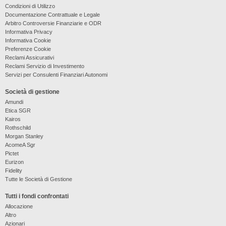
Condizioni di Utilizzo
Documentazione Contrattuale e Legale
Arbitro Controversie Finanziarie e ODR
Informativa Privacy
Informativa Cookie
Preferenze Cookie
Reclami Assicurativi
Reclami Servizio di Investimento
Servizi per Consulenti Finanziari Autonomi
Società di gestione
Amundi
Etica SGR
Kairos
Rothschild
Morgan Stanley
AcomeA Sgr
Pictet
Eurizon
Fidelity
Tutte le Società di Gestione
Tutti i fondi confrontati
Allocazione
Altro
Azionari