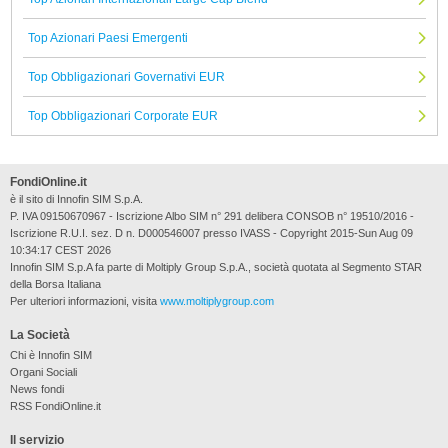
Top Azionari Paesi Emergenti
Top Obbligazionari Governativi EUR
Top Obbligazionari Corporate EUR
FondiOnline.it
è il sito di Innofin SIM S.p.A.
P. IVA 09150670967 - Iscrizione Albo SIM n° 291 delibera CONSOB n° 19510/2016 -
Iscrizione R.U.I. sez. D n. D000546007 presso IVASS - Copyright 2015-Sun Aug 09
10:34:17 CEST 2026
Innofin SIM S.p.A fa parte di Moltiply Group S.p.A., società quotata al Segmento STAR
della Borsa Italiana
Per ulteriori informazioni, visita
www.moltiplygroup.com
La Società
Chi è Innofin SIM
Organi Sociali
News fondi
RSS FondiOnline.it
Il servizio