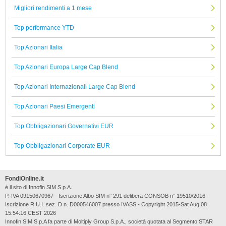
Migliori rendimenti a 1 mese
Top performance YTD
Top Azionari Italia
Top Azionari Europa Large Cap Blend
Top Azionari Internazionali Large Cap Blend
Top Azionari Paesi Emergenti
Top Obbligazionari Governativi EUR
Top Obbligazionari Corporate EUR
FondiOnline.it
è il sito di Innofin SIM S.p.A.
P. IVA 09150670967 - Iscrizione Albo SIM n° 291 delibera CONSOB n° 19510/2016 -
Iscrizione R.U.I. sez. D n. D000546007 presso IVASS - Copyright 2015-Sat Aug 08
15:54:16 CEST 2026
Innofin SIM S.p.A fa parte di Moltiply Group S.p.A., società quotata al Segmento STAR