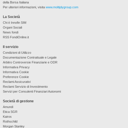
della Borsa Italiana
Per ulteriori informazioni, visita
www.moltiplygroup.com
La Società
Chi è Innofin SIM
Organi Sociali
News fondi
RSS FondiOnline.it
Il servizio
Condizioni di Utilizzo
Documentazione Contrattuale e Legale
Arbitro Controversie Finanziarie e ODR
Informativa Privacy
Informativa Cookie
Preferenze Cookie
Reclami Assicurativi
Reclami Servizio di Investimento
Servizi per Consulenti Finanziari Autonomi
Società di gestione
Amundi
Etica SGR
Kairos
Rothschild
Morgan Stanley