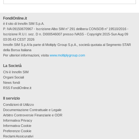
FondiOnline.it
è il sito di Innofin SIM S.p.A.
P. IVA 09150670967 - Iscrizione Albo SIM n° 291 delibera CONSOB n° 19510/2016 -
Iscrizione R.U.I. sez. D n. D000546007 presso IVASS - Copyright 2015-Sun Aug 09
03:05:43 CEST 2026
Innofin SIM S.p.A fa parte di Moltiply Group S.p.A., società quotata al Segmento STAR
della Borsa Italiana
Per ulteriori informazioni, visita
www.moltiplygroup.com
La Società
Chi è Innofin SIM
Organi Sociali
News fondi
RSS FondiOnline.it
Il servizio
Condizioni di Utilizzo
Documentazione Contrattuale e Legale
Arbitro Controversie Finanziarie e ODR
Informativa Privacy
Informativa Cookie
Preferenze Cookie
Reclami Assicurativi