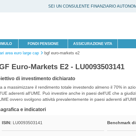
SEI UN CONSULENTE FINANZIARIO AUTONO
CUMULO
FONDI PENSIONE
ASSICURAZIONE VITA
ari area euro large cap
bgf euro-markets e2
GF Euro-Markets E2 - LU0093503141
iettivo di investimento dichiarato
a a massimizzare il rendimento totale investendo almeno il 70% in azio
l'UE aderenti all'UME. Può investire anche in paesi dell'UE che a giudi
'UME ovvero svolgono attività prevalentemente in paesi aderenti all'UM
agrafica e indicatori
ISIN:
LU0093503141
Benchmark di