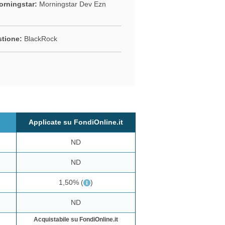
rningstar:
Morningstar Dev Ezn
stione:
BlackRock
Applicate su FondiOnline.it
ND
ND
1,50%
(
)
ND
Acquistabile su FondiOnline.it