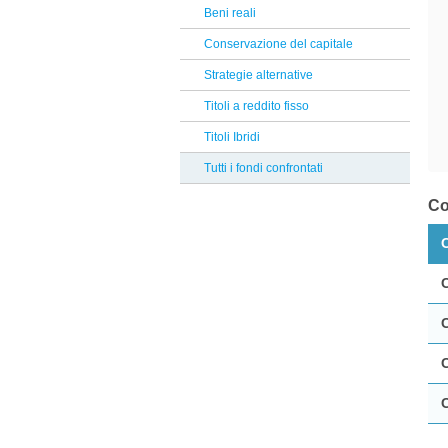
Riverfield
Beni reali
Reclami Assicurativi
Generali
Conservazione del capitale
Reclami Servizio di Investimento
Nord Est
Strategie alternative
Amundi
Titoli a reddito fisso
M&G investments
Titoli Ibridi
Safe Capital SICAV
Tutti i fondi confrontati
T. Rowe Price
Co
Swisscanto
Invesco
Muzinich
Man
Goldman Sachs
UTI International
DWS
Kairos