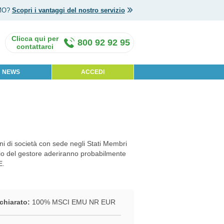
MO?
Scopri i vantaggi del nostro servizio
800 92 92 95
NEWS
ACCEDI
ni di società con sede negli Stati Membri
zio del gestore aderiranno probabilmente
E.
chiarato:
100% MSCI EMU NR EUR