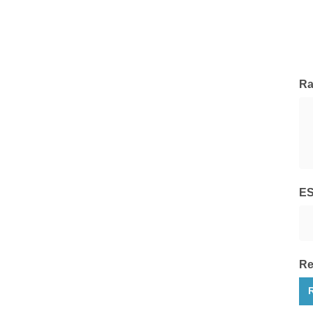
Hedge Invest
Tutte le Società di Gestione
Ra
E
Re