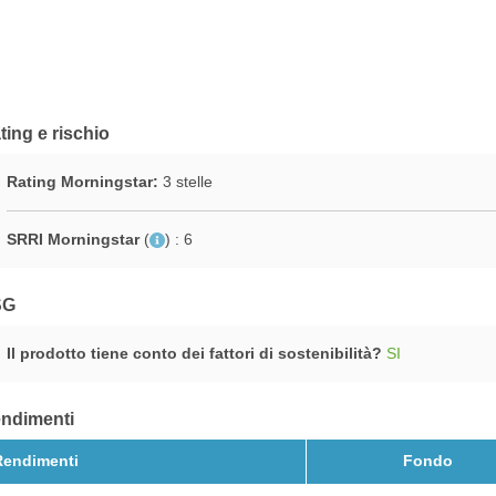
ting e rischio
Rating Morningstar:
3 stelle
SRRI Morningstar
(
)
: 6
SG
Il prodotto tiene conto dei fattori di sostenibilità?
SI
ndimenti
Rendimenti
Fondo