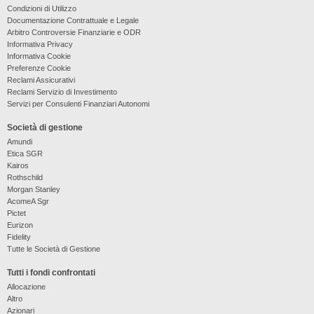
Condizioni di Utilizzo
Documentazione Contrattuale e Legale
Arbitro Controversie Finanziarie e ODR
Informativa Privacy
Informativa Cookie
Preferenze Cookie
Reclami Assicurativi
Reclami Servizio di Investimento
Servizi per Consulenti Finanziari Autonomi
Società di gestione
Amundi
Etica SGR
Kairos
Rothschild
Morgan Stanley
AcomeA Sgr
Pictet
Eurizon
Fidelity
Tutte le Società di Gestione
Tutti i fondi confrontati
Allocazione
Altro
Azionari