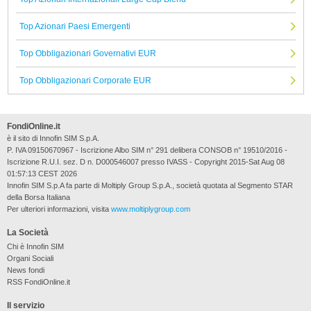
Top Azionari Paesi Emergenti
Top Obbligazionari Governativi EUR
Top Obbligazionari Corporate EUR
FondiOnline.it
è il sito di Innofin SIM S.p.A.
P. IVA 09150670967 - Iscrizione Albo SIM n° 291 delibera CONSOB n° 19510/2016 -
Iscrizione R.U.I. sez. D n. D000546007 presso IVASS - Copyright 2015-Sat Aug 08
01:57:13 CEST 2026
Innofin SIM S.p.A fa parte di Moltiply Group S.p.A., società quotata al Segmento STAR
della Borsa Italiana
Per ulteriori informazioni, visita
www.moltiplygroup.com
La Società
Chi è Innofin SIM
Organi Sociali
News fondi
RSS FondiOnline.it
Il servizio