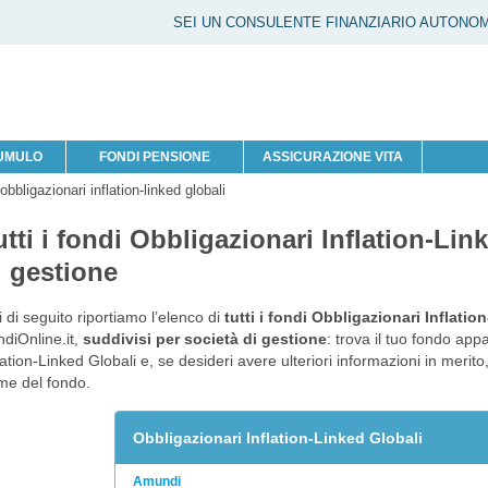
SEI UN CONSULENTE FINANZIARIO AUTONO
CUMULO
FONDI PENSIONE
ASSICURAZIONE VITA
obbligazionari inflation-linked globali
utti i fondi Obbligazionari Inflation-Lin
i gestione
 di seguito riportiamo l’elenco di
tutti i fondi Obbligazionari Inflatio
diOnline.it,
suddivisi per società di gestione
: trova il tuo fondo app
lation-Linked Globali e, se desideri avere ulteriori informazioni in merit
me del fondo.
Obbligazionari Inflation-Linked Globali
Amundi