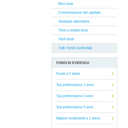
EFG
Beni reali
Reclami Assicurativi
Carmignac
Conservazione del capitale
Reclami Servizio di Investimento
Natixis
Strategie alternative
Muzinich
Titoli a reddito fisso
Vontobel
Titoli Ibridi
Edmond De Rothschild AM
Tutti i fondi confrontati
EAST CAPITAL
FONDI IN EVIDENZA
Algebris Inv
Nordea
Fondi a 5 stelle
Alliance Bernstein
Top performance 1 anno
iM Global Partner AM
Top performance 3 anni
Banca Finnat
Top performance 5 anni
Janus Henderson
Degroof Petercam
Migliori rendimenti a 1 mese
GAM