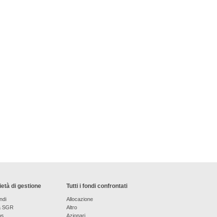
età di gestione
Tutti i fondi confrontati
ndi
Allocazione
a SGR
Altro
os
Azionari