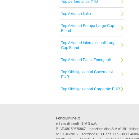
Top performance YTD
Credit Suisse
Top Azionari Italia
Tutte le Società di Gestione
Top Azionari Europa Large Cap
Blend
Top Azionari Internazionali Large
Cap Blend
Top Azionari Paesi Emergenti
Top Obbligazionari Governativi
EUR
Top Obbligazionari Corporate EUR
FondiOnline.it
è il sito di Innofin SIM S.p.A.
P. IVA 09150670967 - Iscrizione Albo SIM n° 291 deli
n° 19510/2016 - Iscrizione R.U.I. sez. D n. D00054600