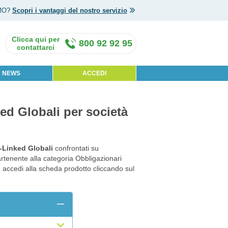
MO?
Scopri i vantaggi del nostro servizio
800 92 92 95
NEWS
ACCEDI
ked Globali per società
n-Linked Globali
confrontati su
artenente alla categoria Obbligazionari
o, accedi alla scheda prodotto cliccando sul