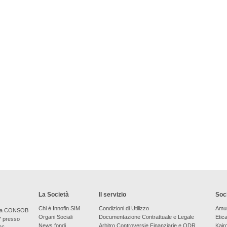
La Società
Il servizio
Soci
Chi è Innofin SIM
Condizioni di Utilizzo
Amu
bera CONSOB
Organi Sociali
Documentazione Contrattuale e Legale
Etic
7 presso
News fondi
Arbitro Controversie Finanziarie e ODR
Kair