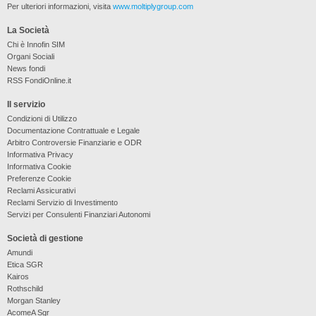
Per ulteriori informazioni, visita
www.moltiplygroup.com
La Società
Chi è Innofin SIM
Organi Sociali
News fondi
RSS FondiOnline.it
Il servizio
Condizioni di Utilizzo
Documentazione Contrattuale e Legale
Arbitro Controversie Finanziarie e ODR
Informativa Privacy
Informativa Cookie
Preferenze Cookie
Reclami Assicurativi
Reclami Servizio di Investimento
Servizi per Consulenti Finanziari Autonomi
Società di gestione
Amundi
Etica SGR
Kairos
Rothschild
Morgan Stanley
AcomeA Sgr