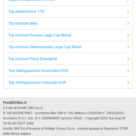
Top performance YTD
Top Azionari Italia
Top Azionari Europa Large Cap Blend
Top Azionari Internazionali Large Cap Blend
Top Azionari Paesi Emergenti
Top Obbligazionari Governativi EUR
Top Obbligazionari Corporate EUR
FondiOnline.it
è il sito di Innofin SIM S.p.A.
P. IVA 09150670967 - Iscrizione Albo SIM n° 291 delibera CONSOB n° 19510/2016 -
Iscrizione R.U.I. sez. D n. D000546007 presso IVASS - Copyright 2015-Sun Aug 09
00:40:28 CEST 2026
Innofin SIM S.p.A fa parte di Moltiply Group S.p.A., società quotata al Segmento STAR
della Borsa Italiana