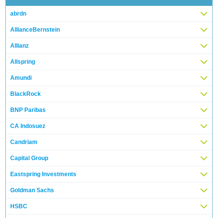
abrdn
AllianceBernstein
Allianz
Allspring
Amundi
BlackRock
BNP Paribas
CA Indosuez
Candriam
Capital Group
Eastspring Investments
Goldman Sachs
HSBC