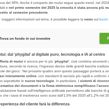
ua del 38%. Anche il comparto dei mutui segue questo trend: nel 2024 so
itali e
nel primo semestre del 2025 la crescita è stata ancora più 
spetto al semestre precedente
.
 maggiori informazioni sul tema, è possibile leggere la
news
sul
boom d
Trova un fondo in cui investire
tui: dal ‘phygital’ al digitale puro, tecnologia e IA al centro
fferta di mutui
è ancora per lo più ‘
phygital
’, cioè combina strumenti on
tavia, secondo la ricerca, l’ingresso deciso delle grandi banche tradiziona
ole del gioco’. Nei prossimi quattro anni questo passaggio porterà a u
asi interamente online
, con standard di servizio più rapidi e uniformi
o soprattutto le
nuove tecnologie
. In particolare,
i sistemi di ricono
omatica dei documenti e la firma elettronica semplificano l’acces
valutazione basati sull’intelligenza artificiale permettono alle banche di g
to che i tassi di insolvenza sono scesi dall’1,5% del 2020 all’1,2% nel 2
esperienza del cliente farà la differenza