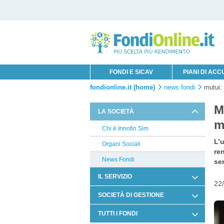
FONDI E SICAV
PIANI DI AC
fondionline.it (home)
news fondi
mutui: 
M
LA SOCIETÀ
m
Chi è Innofin Sim
L’u
Organi Sociali
ren
News Fondi
sem
IL SERVIZIO
22
Condizioni di Utilizzo
SOCIETÀ DI GESTIONE
Documentazione Contrattuale e
Capital Group
TUTTI I FONDI
Legale