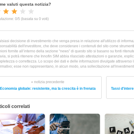
lsiasi decisione di investimento che venga presa in relazione all'utilizzo di informazi
ponsabilità dell'investitore, che deve considerare i contenuti del sito come strumenti 
nioni fornite all’interno della sezione “news” di questo sito si basano su fonti ritenu
avia, si potrà ritenere che Innofin SIM abbia rilasciato attestazioni o garanzie, esplicit
pletezza o correttezza. Lo scopo dei dati e delle informazioni divulgate attraverso 
ormativo; esse non rappresentano, in alcun modo, una sollecitazione all'investimento 
« notizia precedente
Economia globale: resistente, ma la crescita è in frenata
Tassi d'intere
icoli correlati