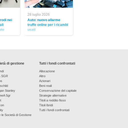
28 luglio 2026
frodi nei
Auto: nuovo allarme
ali
truffe online per i ricambi
ato
usati
età di gestione
Tutti i fondi confrontati
ndi
Allocazione
a SGR
Altro
os
Azionari
schild
Beni reali
an Stanley
Conservazione del capitale
meA Sgr
Strategie alternative
t
Titoli a reddito fisso
zon
Titoli Ibridi
ity
Tutti i fondi confrontati
e le Società di Gestione