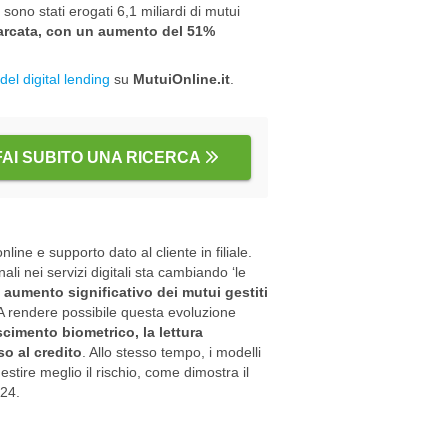
no stati erogati 6,1 miliardi di mutui
marcata, con un aumento del 51%
el digital lending
su
MutuiOnline.it
.
FAI SUBITO UNA RICERCA
line e supporto dato al cliente in filiale.
li nei servizi digitali sta cambiando ‘le
n
aumento significativo dei mutui gestiti
. A rendere possibile questa evoluzione
scimento biometrico, la lettura
so al credito
. Allo stesso tempo, i modelli
estire meglio il rischio, come dimostra il
024.