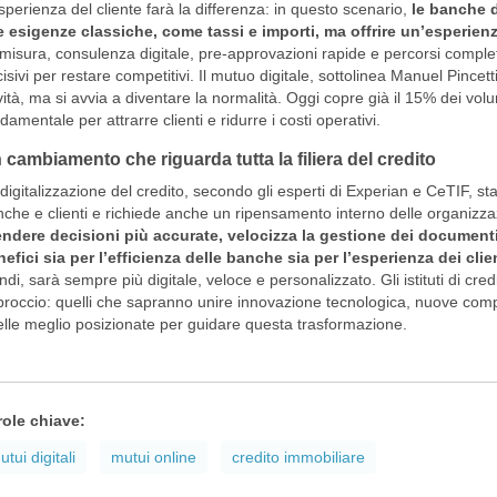
sperienza del cliente farà la differenza: in questo scenario,
le banche d
e esigenze classiche, come tassi e importi, ma offrire un’esperien
misura, consulenza digitale, pre-approvazioni rapide e percorsi compl
isivi per restare competitivi. Il mutuo digitale, sottolinea Manuel Pincet
ità, ma si avvia a diventare la normalità. Oggi copre già il 15% dei vol
damentale per attrarre clienti e ridurre i costi operativi.
 cambiamento che riguarda tutta la filiera del credito
digitalizzazione del credito, secondo gli esperti di Experian e CeTIF, sta
che e clienti e richiede anche un ripensamento interno delle organizza
ndere decisioni più accurate, velocizza la gestione dei documenti 
efici sia per l’efficienza delle banche sia per l’esperienza dei clien
ndi, sarà sempre più digitale, veloce e personalizzato. Gli istituti di cr
roccio: quelli che sapranno unire innovazione tecnologica, nuove comp
lle meglio posizionate per guidare questa trasformazione.
role chiave:
utui digitali
mutui online
credito immobiliare