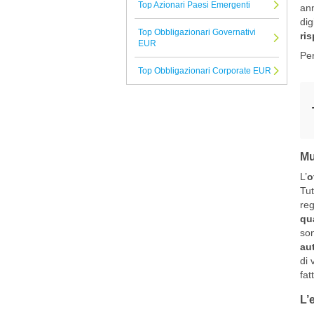
Top Azionari Paesi Emergenti
ann
Franklin Templeton Investments
dig
Top Obbligazionari Governativi
ri
RBC Bluebay
EUR
Per
GAM
Top Obbligazionari Corporate EUR
Nord Est
Tutte le Società di Gestione
Mu
L’
o
Tut
reg
qu
son
aut
di 
fat
L’