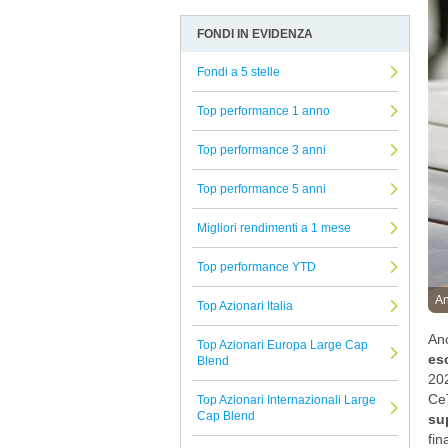
Mirae
Allocazione
Arbitro Controversie Finanziarie
FONDI IN EVIDENZA
Brown Advisory
Altro
Informativa Privacy
Pharus
Fondi a 5 stelle
Azionari
Informativa Cookie
Union Investment
Beni reali
Reclami Assicurativi
Top performance 1 anno
Oddo Meriten
Conservazione del capitale
Reclami Servizio di Investimento
Top performance 3 anni
Safe Capital SICAV
Strategie alternative
Top performance 5 anni
Swisscanto
Titoli a reddito fisso
Pegaso Capital Partners
Migliori rendimenti a 1 mese
Titoli Ibridi
Financiere de l'Echiquier
Tutti i fondi confrontati
Top performance YTD
Degroof Petercam
An
Top Azionari Italia
Alkimis SGR
Anc
Top Azionari Europa Large Cap
Infusive Fund
esc
Blend
202
PIMCO
Ce
Top Azionari Internazionali Large
Mediobanca
Cap Blend
sup
fin
UBS