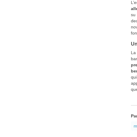
L’e
all
su 
dec
nov
fon
Un
La 
ban
pre
ben
qui
app
que
Pa
m