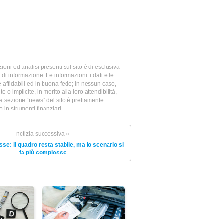
oni ed analisi presenti sul sito è di esclusiva
di informazione. Le informazioni, i dati e le
te affidabili ed in buona fede; in nessun caso,
e o implicite, in merito alla loro attendibilità,
la sezione “news” del sito è prettamente
in strumenti finanziari.
notizia successiva »
sse: il quadro resta stabile, ma lo scenario si
fa più complesso