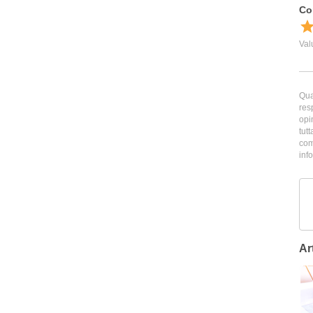
Qua
res
opi
tutt
com
inf
Art