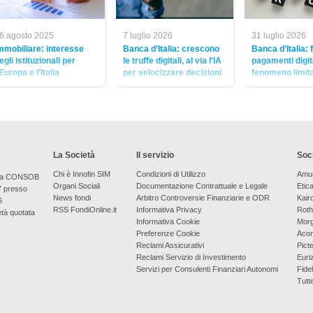
6 agosto 2025
7 luglio 2026
31 luglio 2026
mmobiliare: interesse
Banca d’Italia: crescono
Banca d’Italia: 
egli istituzionali per
le truffe digitali, al via l'IA
pagamenti digit
’Europa e l’Italia
per velocizzare decisioni
fenomeno limit
La Società
Il servizio
Soci
Chi è Innofin SIM
Condizioni di Utilizzo
Amu
bera CONSOB
Organi Sociali
Documentazione Contrattuale e Legale
Etic
7 presso
News fondi
Arbitro Controversie Finanziarie e ODR
Kair
6
RSS FondiOnline.it
Informativa Privacy
Roth
età quotata
Informativa Cookie
Morg
Preferenze Cookie
Aco
Reclami Assicurativi
Picte
Reclami Servizio di Investimento
Euri
Servizi per Consulenti Finanziari Autonomi
Fidel
Tutt