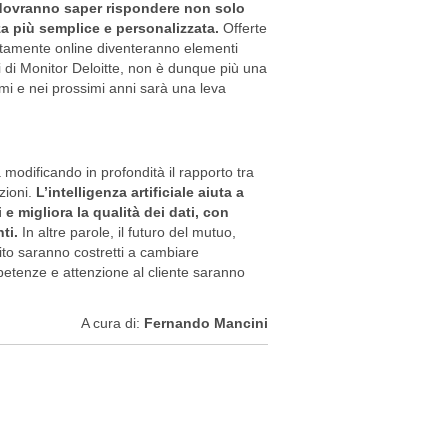
ovranno saper rispondere non solo
za più semplice e personalizzata.
Offerte
etamente online diventeranno elementi
ti di Monitor Deloitte, non è dunque più una
umi e nei prossimi anni sarà una leva
 modificando in profondità il rapporto tra
zioni.
L’intelligenza artificiale aiuta a
e migliora la qualità dei dati, con
ti.
In altre parole, il futuro del mutuo,
edito saranno costretti a cambiare
etenze e attenzione al cliente saranno
A cura di:
Fernando Mancini