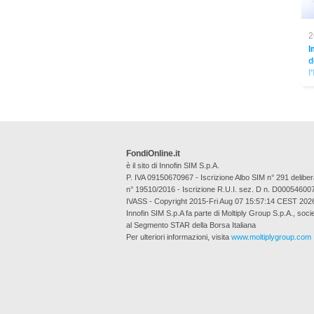
2
I
d
l
FondiOnline.it
è il sito di Innofin SIM S.p.A.
P. IVA 09150670967 - Iscrizione Albo SIM n° 291 deli
n° 19510/2016 - Iscrizione R.U.I. sez. D n. D00054600
IVASS - Copyright 2015-Fri Aug 07 15:57:14 CEST 202
Innofin SIM S.p.A fa parte di Moltiply Group S.p.A., soci
al Segmento STAR della Borsa Italiana
Per ulteriori informazioni, visita
www.moltiplygroup.com