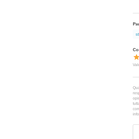
Pa
s
Qua
res
opi
tutt
com
inf