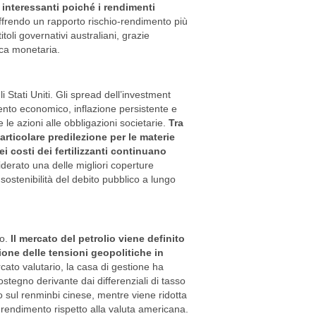
to interessanti poiché i rendimenti
offrendo un rapporto rischio-rendimento più
itoli governativi australiani, grazie
ica monetaria.
i Stati Uniti. Gli spread dell’investment
mento economico, inflazione persistente e
le azioni alle obbligazioni societarie.
Tra
rticolare predilezione per le materie
dei costi dei fertilizzanti continuano
siderato una delle migliori coperture
sostenibilità del debito pubblico a lungo
o.
Il mercato del petrolio viene definito
ione delle tensioni geopolitiche in
ato valutario, la casa di gestione ha
ostegno derivante dai differenziali di tasso
zio sul renminbi cinese, mentre viene ridotta
i rendimento rispetto alla valuta americana.