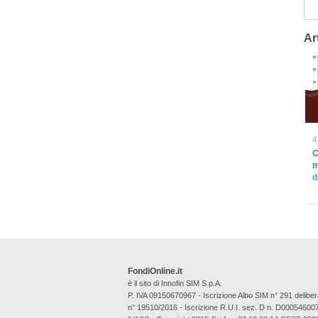
Art
4
C
m
d
FondiOnline.it
è il sito di Innofin SIM S.p.A.
P. IVA 09150670967 - Iscrizione Albo SIM n° 291 deli
n° 19510/2016 - Iscrizione R.U.I. sez. D n. D00054600