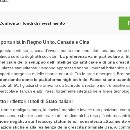
tata.
Confronta i fondi di investimento
portunità in Regno Unito, Canada e Cina
questo contesto, la casa d’investimento mantiene infatti una posizione f
tinua solidità degli utili societari.
La preferenza va in particolare ai t
eficiare dello sviluppo dell’intelligenza artificiale e di una crescit
a piazza statunitense, vengono apprezzati anche i mercati britannico e 
parti energetico e delle risorse naturali. Tra le aree emergenti, Brenn
idenziando come le piattaforme high tech del Paese stiano traendo
ato all’IA.
I giudizi che arrivano da Schroders restano inoltre positivi sul
particolare Taiwan e altri Paesi fortemente integrati nelle filiere tecnolog
to i riflettori i titoli di Stato italiani
 fronte obbligazionario, la società mantiene invece una posizione comple
onoscendo che il recente rialzo dei rendimenti ha reso più interessanti le
ione negativa sui Treasury statunitensi, considerati attualmente vu
lazionistiche e alla resilienza della crescita nominale Usa.
Al contra