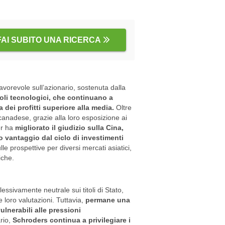
FAI SUBITO UNA RICERCA
avorevole sull’azionario, sostenuta dalla
itoli tecnologici, che continuano a
a dei profitti superiore alla media.
Oltre
canadese, grazie alla loro esposizione ai
er ha
migliorato il giudizio sulla Cina,
 vantaggio dal ciclo di investimenti
le prospettive per diversi mercati asiatici,
iche.
ssivamente neutrale sui titoli di Stato,
 loro valutazioni. Tuttavia,
permane una
lnerabili alle pressioni
rio,
Schroders continua a privilegiare i