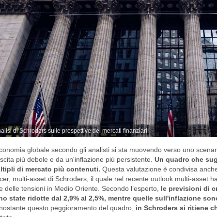
alisi di Schroders sulle prospettive dei mercati finanziari
conomia globale secondo gli analisti si sta muovendo verso uno scenari
scita più debole e da un'inflazione più persistente.
Un quadro che sugg
tipli di mercato più contenuti.
Questa valutazione è condivisa anche 
icer, multi-asset di Schroders, il quale nel recente outlook multi-asset 
e delle tensioni in Medio Oriente. Secondo l’esperto,
le previsioni di 
o state ridotte dal 2,9% al 2,5%, mentre quelle sull'inflazione son
nostante questo peggioramento del quadro,
in Schroders si ritiene 