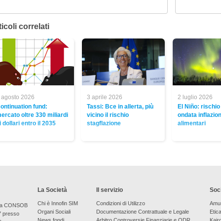
icoli correlati
 agosto 2026
3 aprile 2026
2 luglio 2026
ontinuation fund:
Tassi: Bce in allerta, più
El Niño: rischio
ercato oltre 330 miliardi
vicino il rischio
ondata inflazion
i dollari entro il 2035
stagflazione
alimentari
La Società
Il servizio
Soci
Chi è Innofin SIM
Condizioni di Utilizzo
Amu
bera CONSOB
Organi Sociali
Documentazione Contrattuale e Legale
Etic
7 presso
News fondi
Arbitro Controversie Finanziarie e ODR
Kair