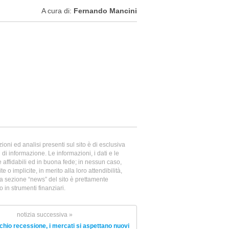
A cura di:
Fernando Mancini
oni ed analisi presenti sul sito è di esclusiva
di informazione. Le informazioni, i dati e le
te affidabili ed in buona fede; in nessun caso,
e o implicite, in merito alla loro attendibilità,
la sezione “news” del sito è prettamente
in strumenti finanziari.
notizia successiva »
chio recessione, i mercati si aspettano nuovi