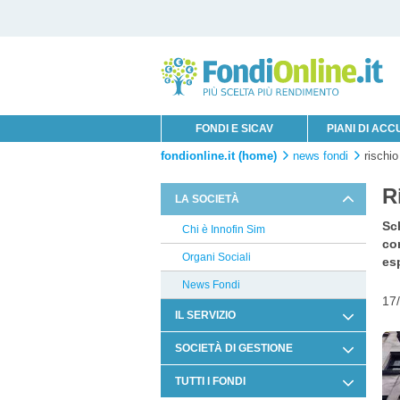
FONDI E SICAV
PIANI DI AC
fondionline.it (home)
news fondi
rischio
R
LA SOCIETÀ
Sch
Chi è Innofin Sim
co
Organi Sociali
esp
News Fondi
17
IL SERVIZIO
Condizioni di Utilizzo
SOCIETÀ DI GESTIONE
Documentazione Contrattuale e
Infusive Fund
TUTTI I FONDI
Legale