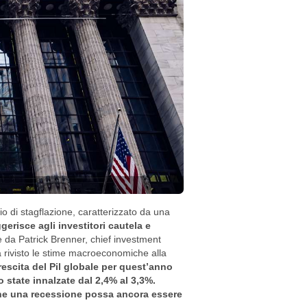
o di stagflazione, caratterizzato da una
erisce agli investitori cautela e
da Patrick Brenner, chief investment
ha rivisto le stime macroeconomiche alla
crescita del Pil globale per quest’anno
o state innalzate dal 2,4% al 3,3%.
che una recessione possa ancora essere