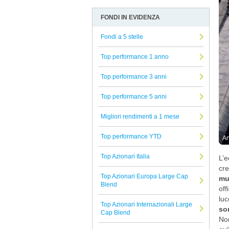
Alkimis SGR
Allocazione
Arbitro Controversie Finanziarie
FONDI IN EVIDENZA
G Fund
Altro
Informativa Privacy
Axa
Fondi a 5 stelle
Azionari
Informativa Cookie
Banor
Beni reali
Reclami Assicurativi
Top performance 1 anno
Ethenea
Conservazione del capitale
Reclami Servizio di Investimento
Top performance 3 anni
BNY Mellon
Strategie alternative
Top performance 5 anni
EI Sturdza
Titoli a reddito fisso
Banca del Sempione
Migliori rendimenti a 1 mese
Titoli Ibridi
Degroof Petercam
Tutti i fondi confrontati
Top performance YTD
An
Symphonia SGR
Top Azionari Italia
L’e
Neuberger Berman
cre
Top Azionari Europa Large Cap
Pegaso Capital Partners
mul
Blend
off
Compass
luc
Top Azionari Internazionali Large
son
Albermarle
Cap Blend
No
Pictet