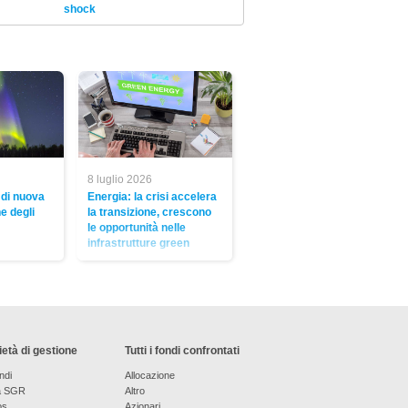
shock
8 luglio 2026
 di nuova
Energia: la crisi accelera
e degli
la transizione, crescono
le opportunità nelle
infrastrutture green
età di gestione
Tutti i fondi confrontati
ndi
Allocazione
a SGR
Altro
os
Azionari