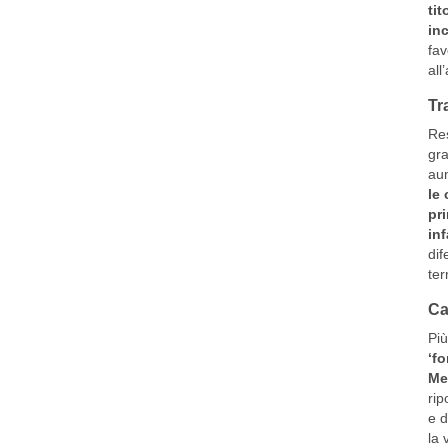
tit
in
fav
all
Tr
Res
gra
aum
le 
pri
inf
dif
ter
Ca
Più
‘fo
Med
rip
e d
la 