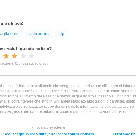
role chiave:
tagflazione
schroders
btp
lsiasi decisione di investimento che venga presa in relazione all'utilizzo di informazi
ponsabilità dell'investitore, che deve considerare i contenuti del sito come strumenti 
nioni fornite all’interno della sezione “news” di questo sito si basano su fonti ritenu
avia, si potrà ritenere che Innofin SIM abbia rilasciato attestazioni o garanzie, esplicit
pletezza o correttezza. Lo scopo dei dati e delle informazioni divulgate attraverso 
ormativo; esse non rappresentano, in alcun modo, una sollecitazione all'investimento 
« notizia precedente
Bce: sceglie la linea dura, alza i tassi contro l’inflazio
Eurozona: ris