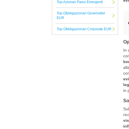
evi
Top Azionari Paesi Emergenti
T. Rowe Price
Top Obbligazionari Governativi
Augmenta SICAV
EUR
Belgrave
Top Obbligazionari Corporate EUR
Brown Advisory
Op
Tutte le Società di Gestione
In 
con
ben
all
com
ev
leg
in 
Sot
Sul
ric
vis
inf