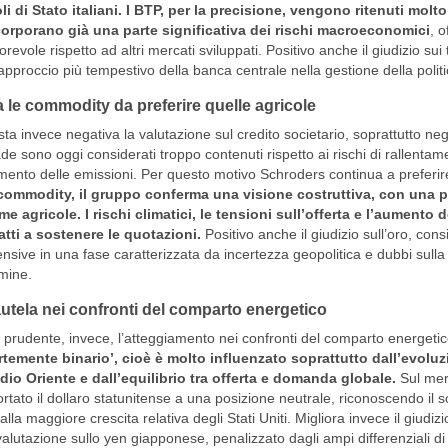
oli di Stato italiani. I BTP, per la precisione, vengono ritenuti mol
corporano già una parte significativa dei rischi macroeconomici
, 
orevole rispetto ad altri mercati sviluppati. Positivo anche il giudizio sui t
’approccio più tempestivo della banca centrale nella gestione della polit
a le commodity da preferire quelle agricole
ta invece negativa la valutazione sul credito societario, soprattutto negl
de sono oggi considerati troppo contenuti rispetto ai rischi di rallenta
ento delle emissioni. Per questo motivo Schroders continua a preferire 
commodity, il gruppo conferma una visione costruttiva, con una pa
me agricole. I rischi climatici, le tensioni sull’offerta e l’aumento 
atti a sostenere le quotazioni.
Positivo anche il giudizio sull’oro, con
ensive in una fase caratterizzata da incertezza geopolitica e dubbi sulla 
mine.
utela nei confronti del comparto energetico
 prudente, invece, l’atteggiamento nei confronti del comparto energetic
rtemente binario’, cioè è molto influenzato soprattutto dall’evoluz
io Oriente e dall’equilibrio tra offerta e domanda globale.
Sul merc
ortato il dollaro statunitense a una posizione neutrale, riconoscendo il s
alla maggiore crescita relativa degli Stati Uniti. Migliora invece il giudi
valutazione sullo yen giapponese, penalizzato dagli ampi differenziali d