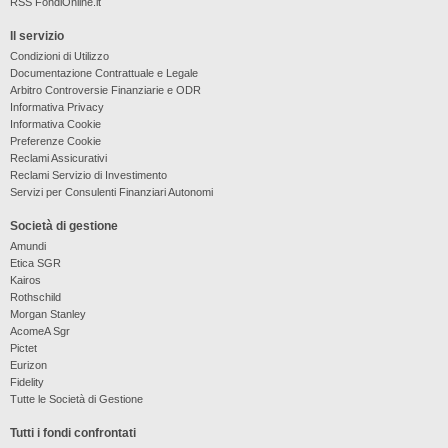
RSS FondiOnline.it
Il servizio
Condizioni di Utilizzo
Documentazione Contrattuale e Legale
Arbitro Controversie Finanziarie e ODR
Informativa Privacy
Informativa Cookie
Preferenze Cookie
Reclami Assicurativi
Reclami Servizio di Investimento
Servizi per Consulenti Finanziari Autonomi
Società di gestione
Amundi
Etica SGR
Kairos
Rothschild
Morgan Stanley
AcomeA Sgr
Pictet
Eurizon
Fidelity
Tutte le Società di Gestione
Tutti i fondi confrontati