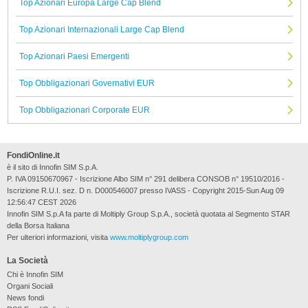
Top Azionari Europa Large Cap Blend
Top Azionari Internazionali Large Cap Blend
Top Azionari Paesi Emergenti
Top Obbligazionari Governativi EUR
Top Obbligazionari Corporate EUR
FondiOnline.it
è il sito di Innofin SIM S.p.A.
P. IVA 09150670967 - Iscrizione Albo SIM n° 291 delibera CONSOB n° 19510/2016 -
Iscrizione R.U.I. sez. D n. D000546007 presso IVASS - Copyright 2015-Sun Aug 09
12:56:47 CEST 2026
Innofin SIM S.p.A fa parte di Moltiply Group S.p.A., società quotata al Segmento STAR
della Borsa Italiana
Per ulteriori informazioni, visita
www.moltiplygroup.com
La Società
Chi è Innofin SIM
Organi Sociali
News fondi