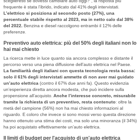
sceglieresti se dovessi cambiare auto oggi?”, la risposta più
frequente è stata l’ibrido, indicato dal 41% degli intervistati.
L’elettrico si posiziona al secondo posto (27%), una
percentuale stabile rispetto al 2023, ma in netto calo dal 38%
del 2022.
Benzina e diesel raccolgono entrambi il 12% delle
preferenze.
Preventivo auto elettrica: più del 50% degli italiani non lo
hai mai chiesto
La ricerca mette in luce quanto sia ancora complesso e distante il
percorso verso una piena diffusione dell’auto elettrica nel Paese.
La familiarità degli italiani con questa tecnologia resta bassa:
solo il 61% degli intervistati ammette di non aver mai guidato
un’auto elettrica
(contro il 67% due anni fa). Questo evidenzia
un’esperienza diretta ancora modesta, che può incidere sulla
propensione all’acquisto.
Anche l’interesse concreto, misurabile
tramite la richiesta di un preventivo, resta contenuto
: oltre la
metà del campione (56%) non ha mai chiesto informazioni al
riguardo. E coloro che invece si sono mossi verso questa direzione
hanno ottenuto una stima dei costi, ma solo una minoranza (il 34%)
ha poi acquistato effettivamente un’auto elettrica.
Il limiti di budget per l'acquisto di un'auto elettrica