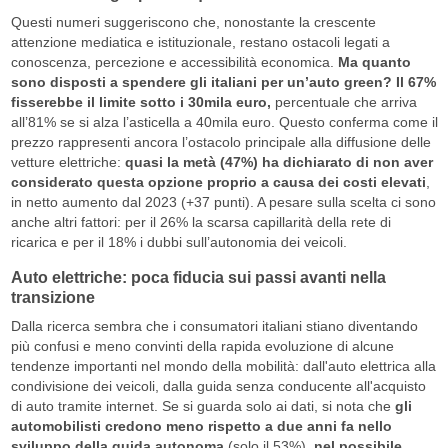
Questi numeri suggeriscono che, nonostante la crescente
attenzione mediatica e istituzionale, restano ostacoli legati a
conoscenza, percezione e accessibilità economica.
Ma quanto
sono disposti a spendere gli italiani per un’auto green? Il 67%
fisserebbe il limite sotto i 30mila euro,
percentuale che arriva
all’81% se si alza l’asticella a 40mila euro. Questo conferma come il
prezzo rappresenti ancora l’ostacolo principale alla diffusione delle
vetture elettriche:
quasi la metà (47%) ha dichiarato di non aver
considerato questa opzione proprio a causa dei costi elevati
,
in netto aumento dal 2023 (+37 punti). A pesare sulla scelta ci sono
anche altri fattori: per il 26% la scarsa capillarità della rete di
ricarica e per il 18% i dubbi sull’autonomia dei veicoli.
Auto elettriche: poca fiducia sui passi avanti nella
transizione
Dalla ricerca sembra che i consumatori italiani stiano diventando
più confusi e meno convinti della rapida evoluzione di alcune
tendenze importanti nel mondo della mobilità: dall'auto elettrica alla
condivisione dei veicoli, dalla guida senza conducente all'acquisto
di auto tramite internet. Se si guarda solo ai dati, si nota che
gli
automobilisti credono meno rispetto a due anni fa nello
sviluppo della guida autonoma
(solo il 53%)
, nel possibile