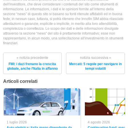
dell'investitore, che deve considerare i contenuti del sito come strumenti di
informazione. Le informazioni, i dati e le opinioni fornite all’interno della
sezione “news” di questo sito si basano su fonti ritenute affidabili ed in buona
fede; in nessun caso, tuttavia, si potrà ritenere che Innofin SIM abbia rilasciato
attestazioni o garanzie, esplicite o implicite, in merito alla loro attendibilità,
completezza o correttezza. Lo scopo dei dati e delle informazioni divulgate
attraverso la sezione “news” del sito è prettamente informativo; esse non
rappresentano, in alcun modo, una sollecitazione all'investimento in strumenti
finanziari.
« notizia precedente
notizia successiva »
FMI: i dazi frenano la crescita
Mercati: 5 regole per navigare in
globale, anche l’Italia in affanno
tempi volatili
Articoli correlati
1 luglio 2026
4 agosto 2026
Auto elettrica: Italia meno dipendente da
Continuation fund: merca