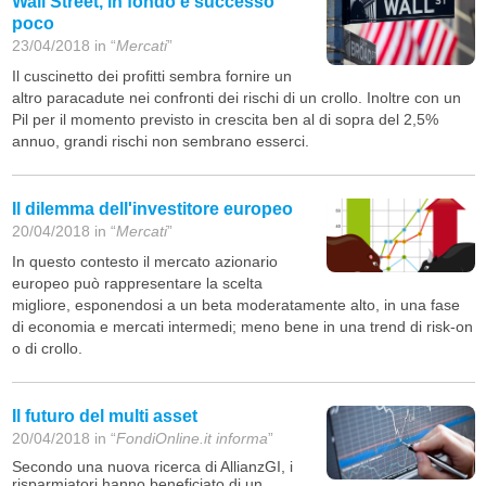
Wall Street, in fondo è successo
poco
23/04/2018 in “
Mercati
”
Il cuscinetto dei profitti sembra fornire un
altro paracadute nei confronti dei rischi di un crollo. Inoltre con un
Pil per il momento previsto in crescita ben al di sopra del 2,5%
annuo, grandi rischi non sembrano esserci.
Il dilemma dell'investitore europeo
20/04/2018 in “
Mercati
”
In questo contesto il mercato azionario
europeo può rappresentare la scelta
migliore, esponendosi a un beta moderatamente alto, in una fase
di economia e mercati intermedi; meno bene in una trend di risk-on
o di crollo.
Il futuro del multi asset
20/04/2018 in “
FondiOnline.it informa
”
Secondo una nuova ricerca di AllianzGI, i
risparmiatori hanno beneficiato di un