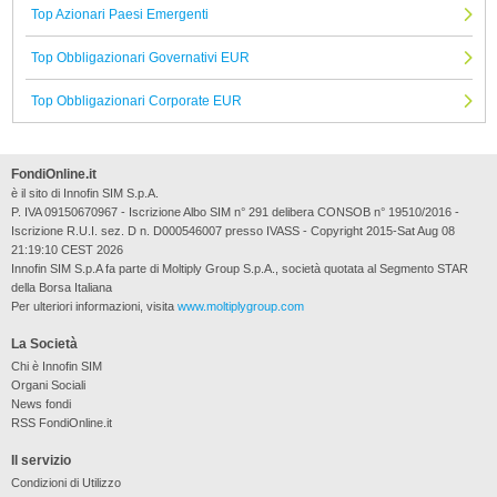
Top Azionari Paesi Emergenti
Top Obbligazionari Governativi EUR
Top Obbligazionari Corporate EUR
FondiOnline.it
è il sito di Innofin SIM S.p.A.
P. IVA 09150670967 - Iscrizione Albo SIM n° 291 delibera CONSOB n° 19510/2016 -
Iscrizione R.U.I. sez. D n. D000546007 presso IVASS - Copyright 2015-Sat Aug 08
21:19:10 CEST 2026
Innofin SIM S.p.A fa parte di Moltiply Group S.p.A., società quotata al Segmento STAR
della Borsa Italiana
Per ulteriori informazioni, visita
www.moltiplygroup.com
La Società
Chi è Innofin SIM
Organi Sociali
News fondi
RSS FondiOnline.it
Il servizio
Condizioni di Utilizzo