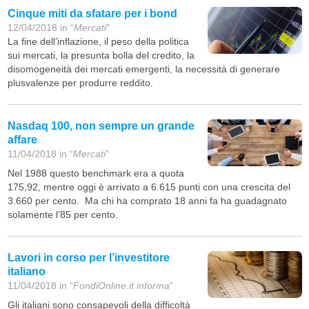
Cinque miti da sfatare per i bond
12/04/2018 in “
Mercati
”
La fine dell’inflazione, il peso della politica
sui mercati, la presunta bolla del credito, la
disomogeneità dei mercati emergenti, la necessità di generare
plusvalenze per produrre reddito.
Nasdaq 100, non sempre un grande
affare
11/04/2018 in “
Mercati
”
Nel 1988 questo benchmark era a quota
175,92, mentre oggi è arrivato a 6.615 punti con una crescita del
3.660 per cento. Ma chi ha comprato 18 anni fa ha guadagnato
solamente l’85 per cento.
Lavori in corso per l’investitore
italiano
11/04/2018 in “
FondiOnline.it informa
”
Gli italiani sono consapevoli della difficoltà