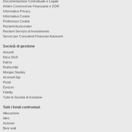
Documentazione Contrattuale e Legale
Arbitro Controversie Finanziarie e ODR
Informativa Privacy
Informativa Cookie
Preferenze Cookie
Reclami Assicurativi
Reclami Servizio di Investimento
Servizi per Consulenti Finanziari Autonomi
Società di gestione
Amundi
Etica SGR
Kairos
Rothschild
Morgan Stanley
AcomeA Sgr
Pictet
Eurizon
Fidelity
Tutte le Società di Gestione
Tutti i fondi confrontati
Allocazione
Altro
Azionari
Beni reali