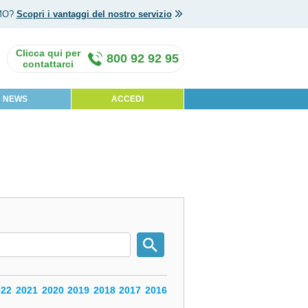
MO?
Scopri i vantaggi del nostro servizio
800 92 92 95
NEWS
ACCEDI
022
2021
2020
2019
2018
2017
2016