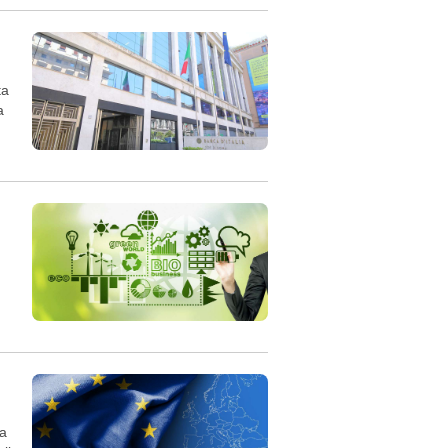
ta
a
la