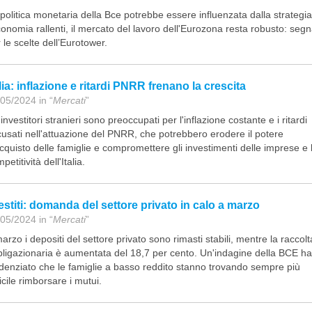
politica monetaria della Bce potrebbe essere influenzata dalla strategi
conomia rallenti, il mercato del lavoro dell'Eurozona resta robusto: se
 le scelte dell’Eurotower.
alia: inflazione e ritardi PNRR frenano la crescita
05/2024 in “
Mercati
”
 investitori stranieri sono preoccupati per l'inflazione costante e i ritardi
usati nell'attuazione del PNRR, che potrebbero erodere il potere
cquisto delle famiglie e compromettere gli investimenti delle imprese e 
petitività dell'Italia.
estiti: domanda del settore privato in calo a marzo
05/2024 in “
Mercati
”
arzo i depositi del settore privato sono rimasti stabili, mentre la raccolt
ligazionaria è aumentata del 18,7 per cento. Un'indagine della BCE ha
denziato che le famiglie a basso reddito stanno trovando sempre più
ficile rimborsare i mutui.