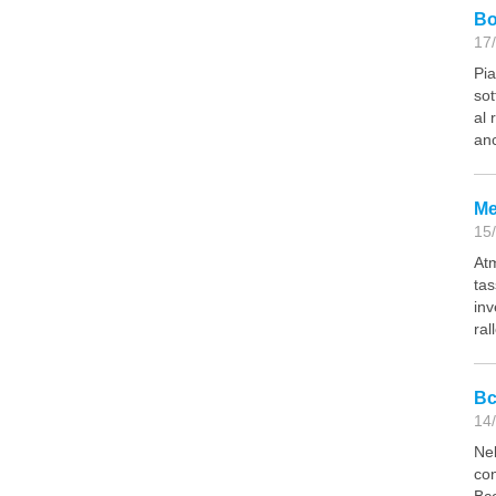
Bo
17/
Pia
sot
al 
anc
Me
15/
Atm
tas
inv
ral
Bc
14/
Nel
con
Bce