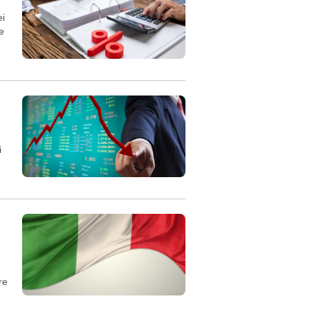
ei
e
i
re