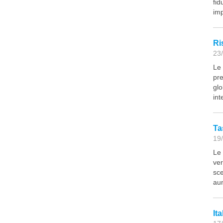
fid
imp
Ri
23/
Le 
pre
glo
int
Ta
19/
Le 
ver
sce
aum
It