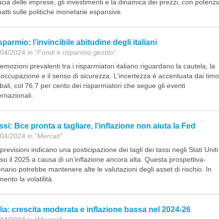
ucia delle imprese, gli investimenti e la dinamica dei prezzi, con potenzia
atti sulle politiche monetarie espansive.
sparmio: l’invincibile abitudine degli italiani
04/2024 in “
Fondi e risparmio gestito
”
emozioni prevalenti tra i risparmiatori italiano riguardano la cautela, la
occupazione e il senso di sicurezza. L'incertezza è accentuata dai timo
bali, col 76,7 per cento dei risparmiatori che segue gli eventi
ernazionali.
ssi: Bce pronta a tagliare, l’inflazione non aiuta la Fed
04/2024 in “
Mercati
”
previsioni indicano una posticipazione dei tagli dei tassi negli Stati Uniti
so il 2025 a causa di un’inflazione ancora alta. Questa prospettiva-
nario potrebbe mantenere alte le valutazioni degli asset di rischio. In
ento la volatilità.
alia: crescita moderata e inflazione bassa nel 2024-26