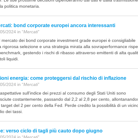
la politica monetaria.
rcati: bond corporate europei ancora interessanti
05/2024 in “
Mercati
”
 mercato dei bond corporate investment grade europei è consigliabile
 rigorosa selezione e una strategia mirata alla sovraperformance rispe
benchmark, gestendo i rischi di ribasso attraverso emittenti di alta quali
toli liquidi.
ioni energia: come proteggersi dal rischio di inflazione
05/2024 in “
Mercati
”
aspettative sull'indice dei prezzi al consumo degli Stati Uniti sono
sciute costantemente, passando dal 2,2 al 2,8 per cento, allontanando
 target del 2 per cento della Fed. Perde credito la possibilità di un vicin
lio dei tassi.
e: verso ciclo di tagli più cauto dopo giugno
05/2024 in “
Mercati
”