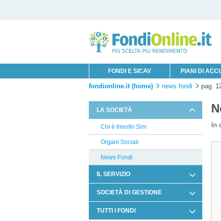
FONDI E SICAV
PIANI DI AC
fondionline.it (home)
news fondi
pag. 1
N
LA SOCIETÀ
In 
Chi è Innofin Sim
Organi Sociali
News Fondi
IL SERVIZIO
Condizioni di Utilizzo
SOCIETÀ DI GESTIONE
Documentazione Contrattuale e
Candriam
TUTTI I FONDI
Legale