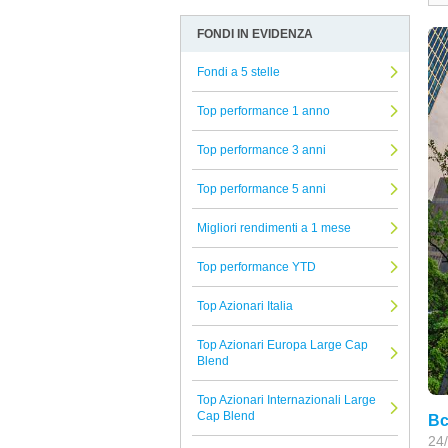
Eurizon
Allocazione
Arbitro Controversie Finanziarie
FONDI IN EVIDENZA
Rothschild
Altro
Informativa Privacy
La Francaise
Fondi a 5 stelle
Azionari
Informativa Cookie
UBP
Beni reali
Reclami Assicurativi
Top performance 1 anno
Atomo SICAV
Conservazione del capitale
Reclami Servizio di Investimento
Top performance 3 anni
Ninety One
Strategie alternative
Top performance 5 anni
Axa
Titoli a reddito fisso
Man GLG
Migliori rendimenti a 1 mese
Titoli Ibridi
Sarasin
Tutti i fondi confrontati
Top performance YTD
Mirae
Top Azionari Italia
Pharus
Top Azionari Europa Large Cap
Mediobanca
Blend
Muzinich
Top Azionari Internazionali Large
Financiere de l'Echiquier
Cap Blend
Bc
24/
iM Global Partner AM