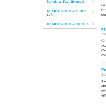
Top Azionari Paesi Emergenti
La 
Pegaso Capital Partners
l'e
Top Obbligazionari Governativi
Albermarle
per
EUR
Schroders
Top Obbligazionari Corporate EUR
PIMCO
It
23/
Tutte le Società di Gestione
Gli
acc
d'a
com
Pr
21/
A m
obb
evi
dif