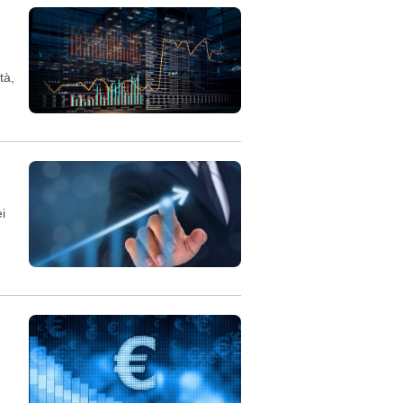
tà,
i