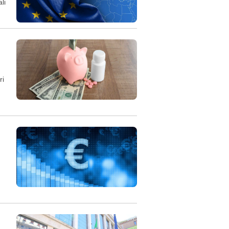
li
ri