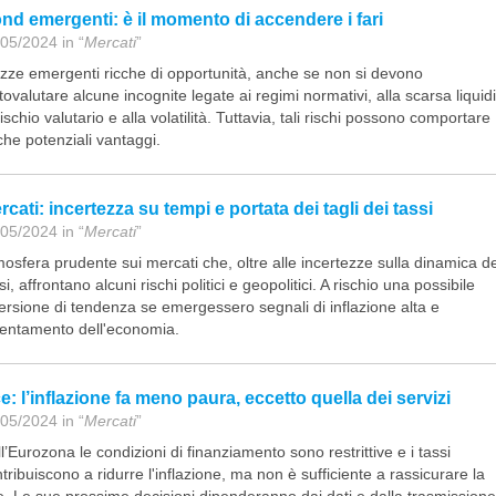
nd emergenti: è il momento di accendere i fari
05/2024 in “
Mercati
”
zze emergenti ricche di opportunità, anche se non si devono
tovalutare alcune incognite legate ai regimi normativi, alla scarsa liquidi
rischio valutario e alla volatilità. Tuttavia, tali rischi possono comportare
he potenziali vantaggi.
rcati: incertezza su tempi e portata dei tagli dei tassi
05/2024 in “
Mercati
”
osfera prudente sui mercati che, oltre alle incertezze sulla dinamica de
si, affrontano alcuni rischi politici e geopolitici. A rischio una possibile
ersione di tendenza se emergessero segnali di inflazione alta e
lentamento dell'economia.
e: l’inflazione fa meno paura, eccetto quella dei servizi
05/2024 in “
Mercati
”
l’Eurozona le condizioni di finanziamento sono restrittive e i tassi
tribuiscono a ridurre l'inflazione, ma non è sufficiente a rassicurare la
. Le sue prossime decisioni dipenderanno dai dati e dalla trasmissione