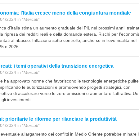
onomia: l’Italia cresce meno della congiuntura mondiale
04/2024 in “
Mercati
”
ca d’Italia stima un aumento graduale del PIL nei prossimi anni, traina
la ripresa dei redditi reali e della domanda estera. Rischi per l’economi
entati al ribasso. Inflazione sotto controllo, anche se in lieve risalita nel
25 e 2026.
rcati: i temi operativi della transizione energetica
04/2024 in “
Mercati
”
e ha approvato norme che favoriscono le tecnologie energetiche pulite
plificando le autorizzazioni e promuovendo progetti strategici, con
biettivo di accelerare verso le zero emissioni e aumentare l'attrattiva Ue
 gli investimenti.
: prioritarie le riforme per rilanciare la produttività
04/2024 in “
Mercati
”
eventuale allargamento dei conflitti in Medio Oriente potrebbe minare 