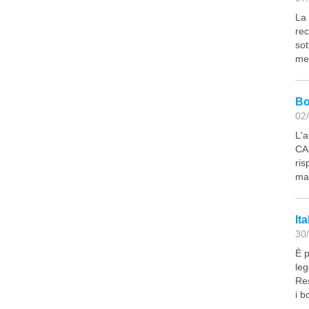
La 
rec
sot
men
Bo
02/
L'a
CAP
ris
mag
Ita
30/
È p
leg
Res
i b