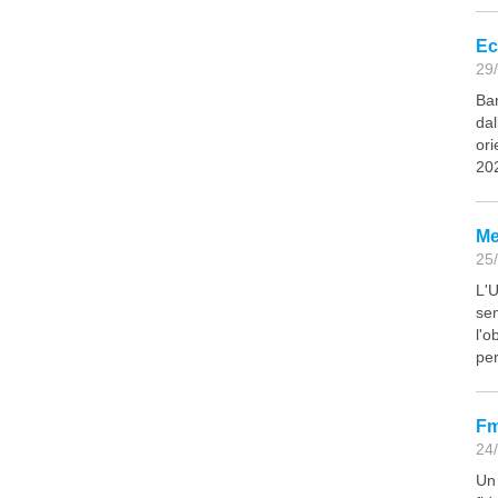
Ec
29/
Ban
dal
ori
20
Me
25/
L'U
sem
l'o
per
Fmi
24/
Un 