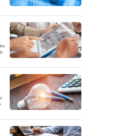
tto
tà
si
o