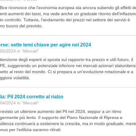
Bce riconosce che l'economia europea sta ancora subendo gli effetti d
enti aumenti dei tassi, ma vede anche un graduale ritorno dell'inflazion
to controllo. Tuttavia, l’andamento dei prezzi nel settore dei servizi è
o buono del previsto.
rse: sette temi chiave per agire nel 2024
05/2024 in “
Mercati
”
ttenzione degli esperti si sposta sul rapporto tra prezzo e utili futuro, il
E, suggerendo un potenziale inferiore nei mercati azionari statunitens
petto al resto del mondo. Ci si prepara a un'evoluzione rotazionale e a
giore volatilità.
lia: Pil 2024 corretto al rialzo
04/2024 in “
Mercati
”
revisto un ulteriore aumento del Pil nel 2024, seppur a un ritmo
germente più lento. Il supporto del Piano Nazionale di Ripresa e
ilienza continuerà a sostenere la crescita, ma in modo graduale, ment
onus per l’edilizia saranno ritirati.