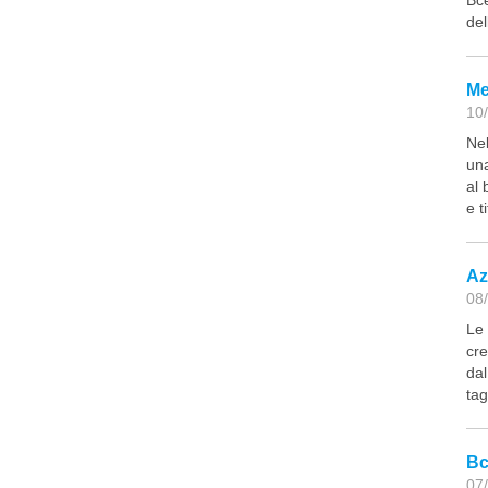
del
Me
10/
Nel
una
al 
e ti
Az
08/
Le 
cre
dal
tag
Bc
07/